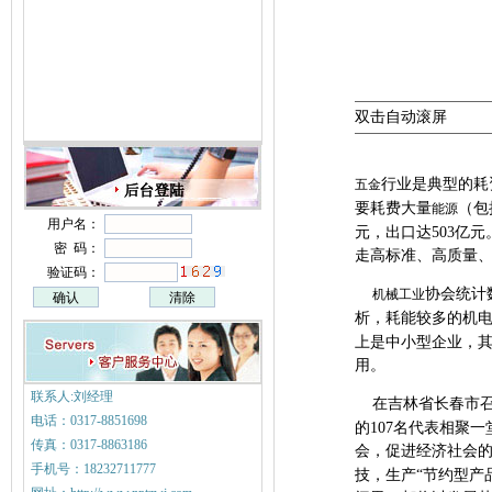
双击自动滚屏
行业是典型的耗
五金
要耗费大量
（包
能源
用户名：
元，出口达503亿
密 码：
走高标准、高质量
验证码：
协会统计
机械工业
析，耗能较多的机电
上是中小型企业，
用。
联系人:刘经理
在吉林省长春市召
电话：0317-8851698
的107名代表相聚
传真：0317-8863186
会，促进经济社会
手机号：18232711777
技，生产“节约型产