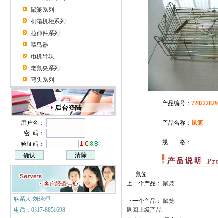
鼠笼系列
机箱机柜系列
拉伸件系列
喂鸟器
电机导轨
老鼠夹系列
弯头系列
产品编号：
720222829
用户名：
产品名称：
鼠笼
密 码：
规 格：
验证码：
鼠笼
上一个产品：
鼠笼
联系人:刘经理
下一个产品：
鼠笼
电话：0317-8851698
返回上级产品