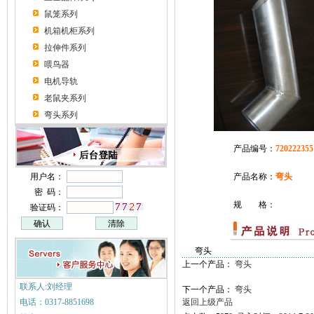
鼠笼系列
机箱机柜系列
拉伸件系列
喂鸟器
电机导轨
老鼠夹系列
弯头系列
产品编号：
720222355
用户名：
产品名称：
弯头
密 码：
规 格：
验证码：
弯头
上一个产品：
弯头
联系人:刘经理
下一个产品：
弯头
电话：0317-8851698
返回上级产品