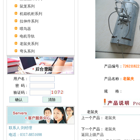
鼠笼系列
机箱机柜系列
拉伸件系列
喂鸟器
电机导轨
老鼠夹系列
弯头系列
产品编号：
720211822
用户名：
产品名称：
老鼠夹
密 码：
规 格：
验证码：
老鼠夹
上一个产品：
老鼠夹
联系人:刘经理
下一个产品：
老鼠夹
电话：0317-8851698
返回上级产品