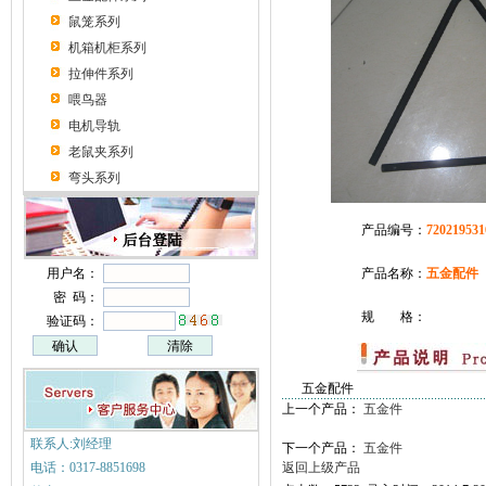
鼠笼系列
机箱机柜系列
拉伸件系列
喂鸟器
电机导轨
老鼠夹系列
弯头系列
产品编号：
720219531
用户名：
产品名称：
五金配件
密 码：
规 格：
验证码：
五金配件
上一个产品：
五金件
联系人:刘经理
下一个产品：
五金件
电话：0317-8851698
返回上级产品