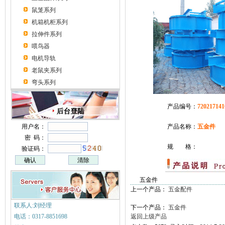
鼠笼系列
机箱机柜系列
拉伸件系列
喂鸟器
电机导轨
老鼠夹系列
弯头系列
产品编号：
720217141
用户名：
产品名称：
五金件
密 码：
规 格：
验证码：
五金件
上一个产品：
五金配件
联系人:刘经理
下一个产品：
五金件
电话：0317-8851698
返回上级产品